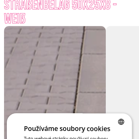
Straßenbelag 50x25x8 - 
zuverlässig – diese unauffällige Sicherheit, die das Ganze 
zusammenhält. 
Weiß
Wenn Sie die Richtung halten und dem Raum Struktur geben 
müssen – Begrenzung steht immer bereit, ihren Platz 
einzunehmen.
Používáme soubory cookies
Tyto webové stránky používají soubory
CZECH