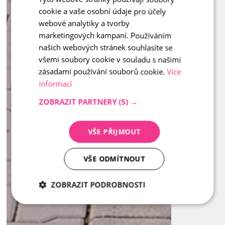
cookie a vaše osobní údaje pro účely
ENGLISH
webové analytiky a tvorby
marketingových kampaní. Používáním
našich webových stránek souhlasíte se
všemi soubory cookie v souladu s našimi
zásadami používání souborů cookie.
Více
informací
ZOBRAZIT PARTNERY
(5) →
VŠE PŘIJMOUT
VŠE ODMÍTNOUT
ZOBRAZIT PODROBNOSTI
Nezbytně
Analytika
Marketing
nutné
soubory