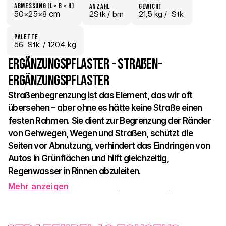
Abmessung (L × B × H)
Anzahl
Gewicht
 cm
50×
25×
8
2Stk /
 bm
21,5 kg /
  Stk.
Palette
56
  Stk.
 / 1204 kg
Ergänzungspflaster - Straßen-
Ergänzungspflaster
Straßenbegrenzung ist das Element, das wir oft 
übersehen – aber ohne es hätte keine Straße einen 
festen Rahmen. Sie dient zur Begrenzung der Ränder 
von Gehwegen, Wegen und Straßen, schützt die 
Seiten vor Abnutzung, verhindert das Eindringen von 
Autos in Grünflächen und hilft gleichzeitig, 
Regenwasser in Rinnen abzuleiten. 
Mehr anzeigen
Erhältlich in zwei Farben – 
naturfarben und weiß
 – fügt sich 
leicht in die Umgebung ein oder schafft ein kontrastierendes 
Element. Straßenbegrenzung ist robust, praktisch und 