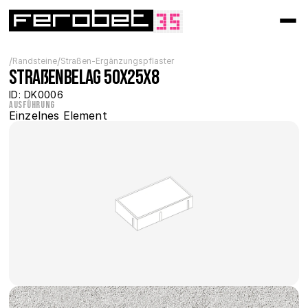
/
/
Randsteine
Straßen-Ergänzungspflaster
Straßenbelag 50x25x8
ID: DK0006
Ausführung
Einzelnes Element