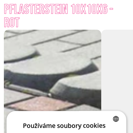
Pflasterstein 10x10x6 - 
Größen – ein spielerisches Mosaik mit Rhythmus und Struktur 
bieten. Sie wird in drei Farbtönen hergestellt: 
Natural, Rot
Rot
und 
Anthrazit
, die je nach Bedarf oder umgebender 
Architektur kombiniert werden können. Würfel für Würfel – 
oder doch lieber Kombinationen von Größen?
Versuchen Sie es auf Ihre Weise.
Používáme soubory cookies