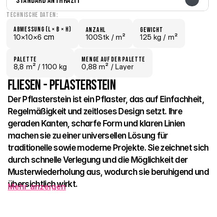
Standard Anthrazit
Technische Daten:
Abmessung (L × B × H)
Anzahl
Gewicht
 cm
10×
10×
6
100Stk /
 m²
125 kg /
 m²
Palette
Menge auf der Palette
8,8
 m²
 / 1100 kg
0,88 m²
 / Layer
Fliesen - Pflasterstein
Der Pflasterstein ist ein Pflaster, das auf Einfachheit, 
Regelmäßigkeit und zeitloses Design setzt. Ihre 
geraden Kanten, scharfe Form und klaren Linien 
machen sie zu einer universellen Lösung für 
traditionelle sowie moderne Projekte. Sie zeichnet sich 
durch schnelle Verlegung und die Möglichkeit der 
Musterwiederholung aus, wodurch sie beruhigend und 
übersichtlich wirkt.
Mehr anzeigen
Das wiederkehrende Format kann eine einheitliche Oberfläche 
schaffen oder – durch die Verwendung unterschiedlicher 