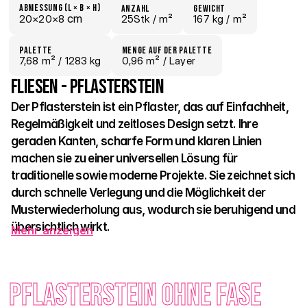
Abmessung (L × B × H)
Anzahl
Gewicht
 cm
20×
20×
8
25Stk /
 m²
167 kg /
 m²
Palette
Menge auf der Palette
7,68
 m²
 / 1283 kg
0,96 m²
 / Layer
Fliesen - Pflasterstein
Der Pflasterstein ist ein Pflaster, das auf Einfachheit, 
Regelmäßigkeit und zeitloses Design setzt. Ihre 
geraden Kanten, scharfe Form und klaren Linien 
machen sie zu einer universellen Lösung für 
traditionelle sowie moderne Projekte. Sie zeichnet sich 
durch schnelle Verlegung und die Möglichkeit der 
Musterwiederholung aus, wodurch sie beruhigend und 
übersichtlich wirkt.
Mehr anzeigen
Das wiederkehrende Format kann eine einheitliche Oberfläche 
schaffen oder – durch die Verwendung unterschiedlicher 
Pflasterstein ohne Fase 
Größen – ein spielerisches Mosaik mit Rhythmus und Struktur 
bieten. Sie wird in drei Farbtönen hergestellt: 
Natural, Rot