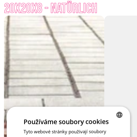
20x20x8 - Natürlich
und 
Anthrazit
, die je nach Bedarf oder umgebender 
Architektur kombiniert werden können. Würfel für Würfel – 
oder doch lieber Kombinationen von Größen?
Versuchen Sie es auf Ihre Weise.
Používáme soubory cookies
Tyto webové stránky používají soubory
CZECH