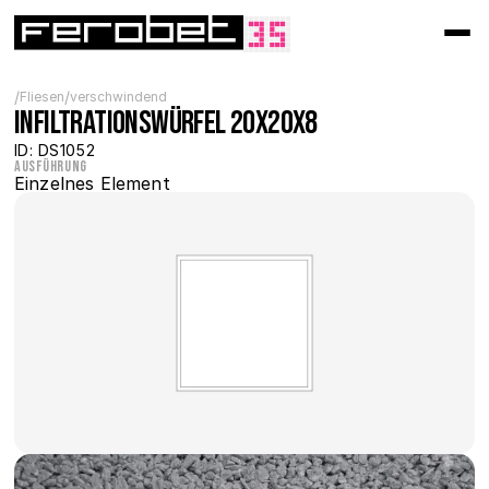
/
/
Fliesen
verschwindend
Infiltrationswürfel 20x20x8
ID: DS1052
Ausführung
Einzelnes Element