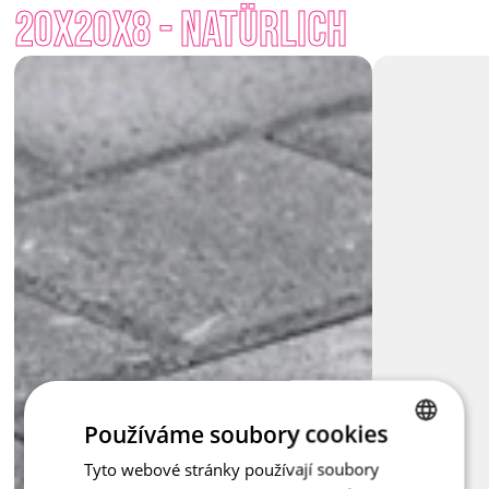
Ihr Nutzen reicht jedoch weiter – sie hilft, Wasser zurück in 
20x20x8 - Natürlich
den Boden zu leiten, fördert das Versickern von Regenwasser 
und verringert die Belastung der Kanalisationsnetzwerke. 
Langfristig trägt sie somit zum Schutz der Natur und zu einem 
besseren Wassermanagement bei. 
Lassen Sie uns der Landschaft das zurückgeben, was ihr 
gehört – und helfen Sie dabei, das Wasser dort zu halten, wo 
es bleiben soll.
Používáme soubory cookies
Tyto webové stránky používají soubory
CZECH