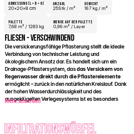
Abmessung (L × B × H)
Anzahl
Gewicht
 cm
20×
20×
8
25Stk /
 m²
167 kg /
 m²
Palette
Menge auf der Palette
7,68
 m²
 / 1283 kg
0,96 m²
 / Layer
Fliesen - verschwindend
Die versickerungsfähige Pflasterung stellt die ideale 
Verbindung von technischer Leistung und 
ökologischem Ansatz dar. Es handelt sich um ein 
Drainage-Pflastersystem, das 
das Versickern von 
Regenwasser direkt durch die Pflasterelemente
ermöglicht – zurück in den natürlichen Kreislauf. Dank 
der hohen Wasserdurchlässigkeit und des 
ausgeklügelten Verlegesystems ist es besonders 
Mehr anzeigen
geeignet für öffentliche Parkplätze, Industrieareale, 
Logistikzonen und befestigte Flächen bei 
Wohnhäusern. 
Infiltrationswürfel 