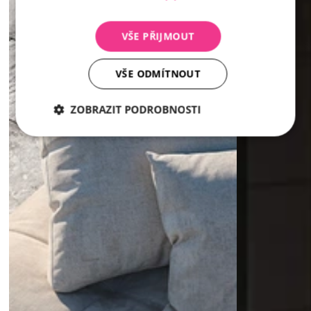
VŠE PŘIJMOUT
VŠE ODMÍTNOUT
ZOBRAZIT PODROBNOSTI
Nezbytně
Analytika
Marketing
nutné
soubory
Nezbytně nutné soubory
Analytika
Marketing
Nezbytně nutné soubory cookie umožňují základní