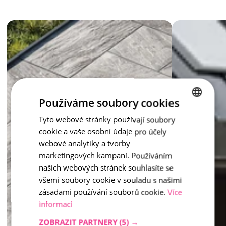
und dem Raum Harmonie verleiht. 
Die Farbtöne 
Moonlight
, 
Marble
 und 
Honey
 reagieren auf 
das Licht und verleihen dem Pflaster einen wandelbaren 
Charakter – jedes Mal anders, immer bezaubernd. Die 
Pflasterserie Moments eignet sich für Terrassen, Eingänge, 
Gartenwege und öffentliche Bereiche.  
Inspiration - Moments
Moments-Pflaster – es liegt ganz an Ihnen, welchen Moment 
Používáme soubory cookies
Sie wählen.
Tyto webové stránky používají soubory
CZECH
cookie a vaše osobní údaje pro účely
ENGLISH
webové analytiky a tvorby
marketingových kampaní. Používáním
našich webových stránek souhlasíte se
všemi soubory cookie v souladu s našimi
zásadami používání souborů cookie.
Více
informací
ZOBRAZIT PARTNERY
(5) →