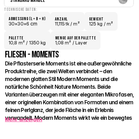
Standard Marble
Technische Daten:
Abmessung (L × B × H)
Anzahl
Gewicht
 cm
30×
30×
6
11,11Stk /
 m²
125 kg /
 m²
Palette
Menge auf der Palette
10,8
 m²
 / 1350 kg
1,08 m²
 / Layer
Fliesen - Moments
Die Pflasterserie Moments ist eine außergewöhnliche 
Produktreihe, die zwei Welten verbindet – den 
modernen glatten Stil Modern Moments und die 
natürliche Schönheit Nature Moments. Beide 
Varianten überzeugen mit einer eleganten Mikrofasen, 
einer originellen Kombination von Formaten und einem 
feinen Perlglanz, der jede Fläche in ein Erlebnis 
verwandelt. Modern Moments wirkt wie ein bewegtes 
Mehr anzeigen
Mosaik, während Nature Moments vom 
authentischen Look von gespaltenem Stein ausgeht 