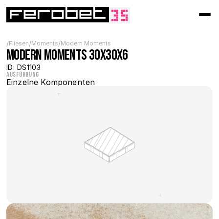
/
/
/
Fliesen
Moments
Modern Moments
Modern MOMENTS 30x30x6
ID: DS1103
Ausführung
Einzelne Komponenten