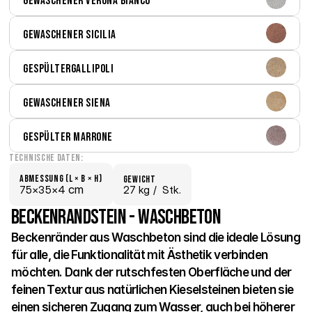
Gewaschener Verona bianco
Gewaschener Sicilia
GespülterGallipoli
Gewaschener Siena
Gespülter Marrone
Technische Daten:
Abmessung (L × B × H)
Gewicht
 cm
75×
35×
4
27 kg /
  Stk.
Beckenrandstein - Waschbeton
Beckenränder aus Waschbeton sind die ideale Lösung 
für alle, die Funktionalität mit Ästhetik verbinden 
möchten. Dank der rutschfesten Oberfläche und der 
feinen Textur aus natürlichen Kieselsteinen bieten sie 
einen sicheren Zugang zum Wasser, auch bei höherer 