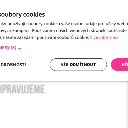
soubory cookies
nky používají soubory cookie a vaše osobní údaje pro účely webo
ových kampaní. Používáním našich webových stránek souhlasíte
 s našimi zásadami používání souborů cookie.
Více informací
NERY
(5) →
ODROBNOSTI
VŠE ODMÍTNOUT
VŠ
tné soubory
Analytika
Mar
Nezbytně nutné soubory
Analytika
Marketing