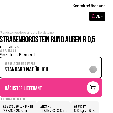
Kontakte
Über uns
Select Language
DE
/
/
Randsteine
Abgerundete Bordsteine
Straßenbordstein rund außen R 0,5
ID: OB0076
Ausführung
Einzelnes Element
Oberfläche und Farbe
Standard Natürlich
nächster Lieferant
Technische Daten
Abmessung (L × B × H)
Anzahl
Gewicht
 cm
78×
15×
25
4Stk /
 Ø 0,5 m
53 kg /
  Stk.