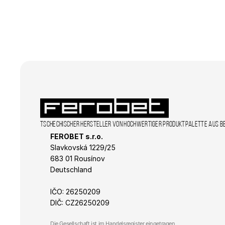
_gid
sid
_ga_K4R0F19QP7
IDE
_ga
sid
_fbp
Tschechischer Hersteller von hochwertiger Produktpalette aus B
FEROBET s.r.o.
Slavkovská 1229/25 
_gcl_au
683 01 Rousínov
Deutschland
IČO: 26250209
DIČ: CZ26250209
Die Gesellschaft ist im Handelsregister eingetragen, 