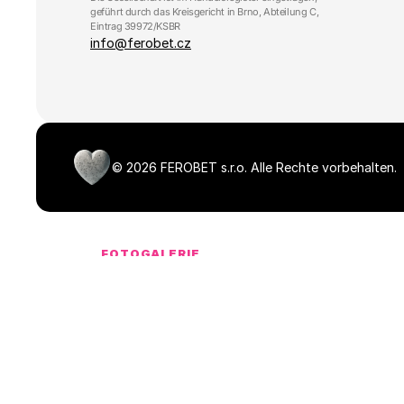
geführt durch das Kreisgericht in Brno, Abteilung C, 
Eintrag 39972/KSBR
info@ferobet.cz
©
2026
FEROBET s.r.o.
Alle Rechte vorbehalten.
FOTOGALERIE
Média ke stažen
NaN dostupných souborů