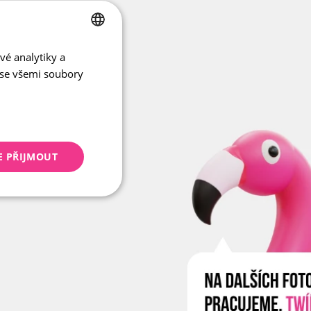
vé analytiky a
CZECH
 se všemi soubory
ENGLISH
E PŘIJMOUT
keting