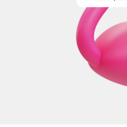
 správa účtu. Webové
Script.com k
y cookie
okie-Script.com
tifikaci instance
ci zařízení, která
používání a zlepšila
 se zabezpečením
by.
tavu relace.
 a používá se k