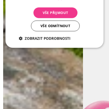
VŠE PŘIJMOUT
VŠE ODMÍTNOUT
ZOBRAZIT PODROBNOSTI
Nezbytně
Analytika
Marketing
nutné
soubory
Nezbytně nutné soubory
Analytika
Marketing
Nezbytně nutné soubory cookie umožňují základní