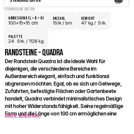
Standard Capua
Technische Daten:
Abmessung (L × B × H)
Anzahl
Gewicht
 cm
100×
15×
15
1Stk /
 bm
47 kg /
  Stk.
Palette
24
  Stk.
 / 1128 kg
Randsteine - Quadra
Der Randstein Quadra ist die ideale Wahl für 
diejenigen, die verschiedene Bereiche im 
Außenbereich elegant, einfach und funktional 
abgrenzen möchten. Egal, ob es sich um Gehwege, 
Zufahrten, befestigte Flächen oder Gartenbeete 
handelt, Quadra verbindet minimalistisches Design 
mit hoher Widerstandsfähigkeit. Seine regelmäßige 
Form und die Länge von 100 cm ermöglichen eine 
Mehr anzeigen
einfache und schnelle Verlegung mit einem perfekt 
geraden Abschluss. 