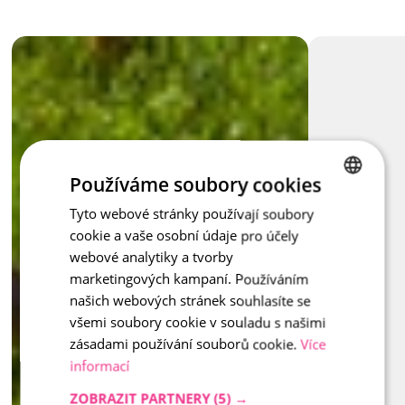
Dank der Beton-Ausführung hält er auch größerer Belastung 
stand, ohne an Stabilität oder Ästhetik einzubüßen. Erhältlich 
in den Farbtönen 
Naturel,
Prato
 und 
Capua
, sodass er sich 
wunderbar mit der umliegenden Pflasterung oder 
architektonischen Elementen abstimmen lässt. Quadra ist 
ideal dort, wo man möchte, dass alles sauber aussieht und 
Inspiration - Quadra
seine Form behält. 
Používáme soubory cookies
Stimmt der Ton des Pflasters? Dann stimmt auch der 
Randstein. Mit Quadra haben Sie Linien und Stil unter 
Tyto webové stránky používají soubory
CZECH
Kontrolle.
cookie a vaše osobní údaje pro účely
ENGLISH
webové analytiky a tvorby
marketingových kampaní. Používáním
našich webových stránek souhlasíte se
všemi soubory cookie v souladu s našimi
zásadami používání souborů cookie.
Více
informací
ZOBRAZIT PARTNERY
(5) →