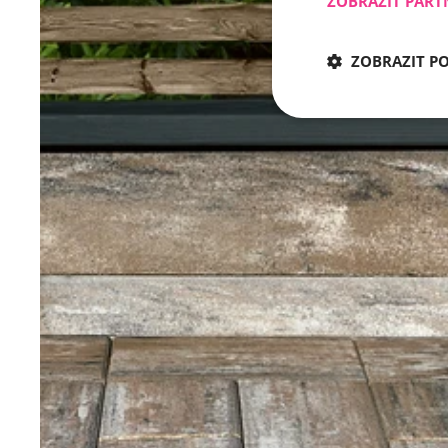
ZOBRAZIT PART
ZOBRAZIT P
Nezbytně nu
Nezbytně nutné soubo
stránky nelze bez ne
Název
CookieScriptConse