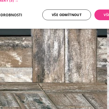
NERY
(5) →
ODROBNOSTI
VŠE ODMÍTNOUT
VŠ
tné soubory
Analytika
Mar
Nezbytně nutné soubory
Analytika
Marketing
ry cookie umožňují základní funkce webových stránek, jako je přihlášení uživatele a
zbytně nutných souborů cookie správně používat.
Poskytovatel /
Vyprší
Popis
Doména
nt
5 měsíců
Tento soubor cookie používá služba Cookie-
CookieScript
4 týdny
zapamatování předvoleb souhlasu se soubor
.ferobet.cz
návštěvníků. Je nutné, aby banner cookie Co
fungoval správně.