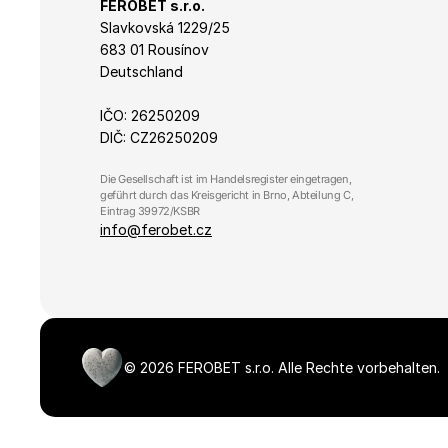
sid
FEROBET s.r.o.
Slavkovská 1229/25 
683 01 Rousínov
_fbp
Deutschland
IČO: 26250209
_gcl_au
DIČ: CZ26250209
Die Gesellschaft ist im Handelsregister eingetragen, 
geführt durch das Kreisgericht in Brno, Abteilung C, 
Eintrag 39972/KSBR
info@ferobet.cz
©
2026
FEROBET s.r.o.
Alle Rechte vorbehalten.