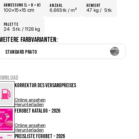
Abmessung (L × B × H)
Anzahl
Gewicht
 cm
100×
15×
15
6,66Stk /
 m²
47 kg /
  Stk.
Palette
24
  Stk.
 / 1128 kg
Weitere Farbvarianten:
Standard Prato
ownload
Korrektur des Versandpreises
Online ansehen
Herunterladen
FEROBET Katalog - 2026
Online ansehen
Herunterladen
Preisliste FEROBET - 2026