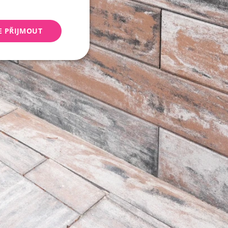
E PŘIJMOUT
keting
 správa účtu. Webové
Script.com k
y cookie
okie-Script.com