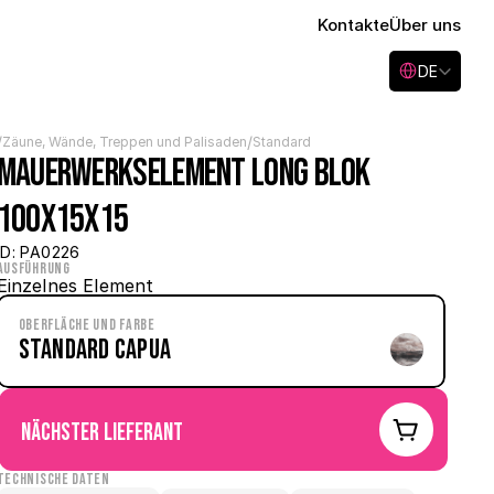
Kontakte
Über uns
Select Language
DE
/
/
Zäune, Wände, Treppen und Palisaden
Standard
Mauerwerkselement Long Blok 
100x15x15
ID: PA0226
Ausführung
Einzelnes Element
Oberfläche und Farbe
Standard Capua
nächster Lieferant
Technische Daten