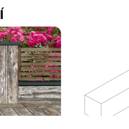
í
Stáhnout