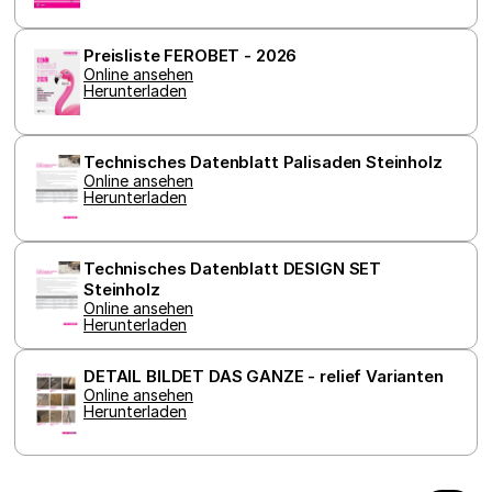
týdny
společnos
Doublecli
provádí
informace
Preisliste FEROBET - 2026
tom, jak
Online ansehen
koncový
Herunterladen
uživatel p
webové s
a jakoukol
reklamu, 
koncový
Technisches Datenblatt Palisaden Steinholz
uživatel 
Online ansehen
vidět pře
Herunterladen
návštěvo
uvedenéh
webu.
Technisches Datenblatt DESIGN SET 
Steinholz
Online ansehen
Herunterladen
DETAIL BILDET DAS GANZE - relief Varianten
Online ansehen
Herunterladen