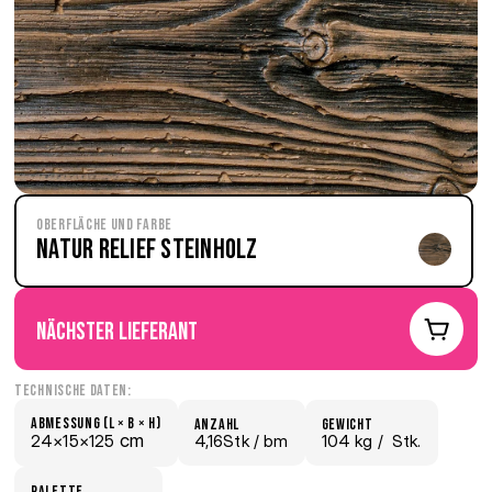
Oberfläche und Farbe
Natur Relief Steinholz
nächster Lieferant
Technische Daten:
Abmessung (L × B × H)
Anzahl
Gewicht
 cm
24×
15×
125
4,16Stk /
 bm
104 kg /
  Stk.
Palette