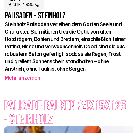
9
  Stk.
 / 936 kg
Palisaden - Steinholz
Steinholz Palisaden verleihen dem Garten Seele und 
Charakter. Sie imitieren treu die Optik von alten 
Holzträgern, Bohlen und Brettern, einschließlich feiner 
Patina, Risse und Verwachsenheit. Dabei sind sie aus 
robustem Beton gefertigt, sodass sie Regen, Frost 
und grellem Sonnenschein standhalten – ohne 
Anstrich, ohne Fäulnis, ohne Sorgen. 
Mehr anzeigen
Dank ihrer Höhe und Formen (eckig, zylindrisch, bohlenförmig) 
eignen sie sich hervorragend zur Begrenzung von 
Hochbeeten, Geländeformen, kleinen Stützmauern oder 
Palisade Balken 24x15x125 
eleganten Übergängen im Garten. Sie lassen sich leicht in 
Beton oder einem Kiesbett installieren und passen problemlos 
- Steinholz
in ein natürliches, ländliches oder modernes Konzept. 
Steinholz Pflaster hat Seele – und die Palisaden ergänzen sie 
perfekt. 