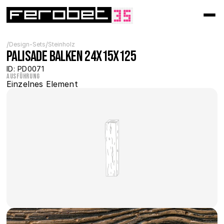
/
/
Design-Sets
Steinholz
Palisade Balken 24x15x125
ID: PD0071
Ausführung
Einzelnes Element