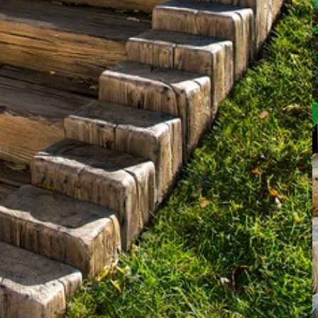
Nezbytně nutné soubory
Analytika
Marketing
ry cookie umožňují základní funkce webových stránek, jako je přihlášení uživatele a
zbytně nutných souborů cookie správně používat.
Poskytovatel /
Vyprší
Popis
Doména
nt
5 měsíců
Tento soubor cookie používá služba Cookie-
CookieScript
4 týdny
zapamatování předvoleb souhlasu se soubor
.ferobet.cz
návštěvníků. Je nutné, aby banner cookie Co
fungoval správně.
Zavřením
Interně laravel používá laravel_session k iden
Laravel LLC
prohlížeče
relace pro uživatele
plotova-
kalkulacka.ferobet.cz
.ferobet.cz
4 týdny 2
Tento cookie se používá k jedinečné identifika
dny
mají přístup k webové stránce, aby sledovala 
uživatelskou zkušenost.
ochrany osobních údajů společnosti Google.
plotova-
1 rok
Tento soubor cookie je napsán, aby pomohl
kalkulacka.ferobet.cz
stránek při prevenci útoků padělání mezi we