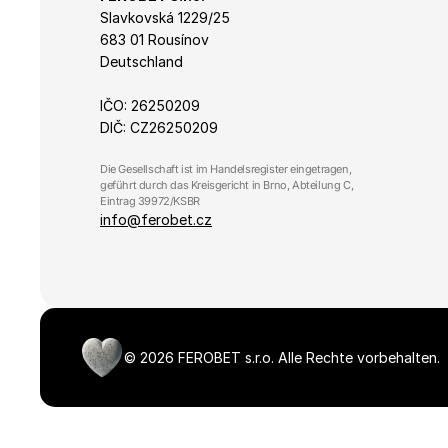
Slavkovská 1229/25 
683 01 Rousínov
Deutschland
IČO: 26250209
DIČ: CZ26250209
Die Gesellschaft ist im Handelsregister eingetragen, 
geführt durch das Kreisgericht in Brno, Abteilung C, 
Eintrag 39972/KSBR
info@ferobet.cz
©
2026
FEROBET s.r.o.
Alle Rechte vorbehalten.