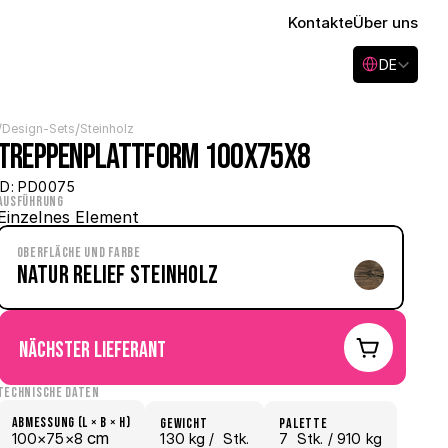
Kontakte
Über uns
Select Language
DE
/
/
Design-Sets
Steinholz
Treppenplattform 100x75x8
ID: PD0075
Ausführung
Einzelnes Element
Oberfläche und Farbe
Natur Relief Steinholz
nächster Lieferant
Technische Daten
Abmessung (L × B × H)
Gewicht
Palette
 cm
100×
75×
8
130 kg /
  Stk.
7
  Stk.
 / 910 kg