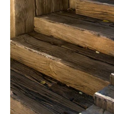
Nezbytně nutné soubo
stránky nelze bez ne
Název
CookieScriptConse
laravel_session
udid
Zásadách 
XSRF-TOKEN