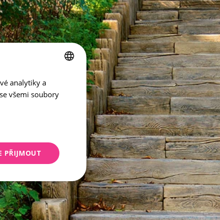
vé analytiky a
CZECH
 se všemi soubory
ENGLISH
E PŘIJMOUT
keting