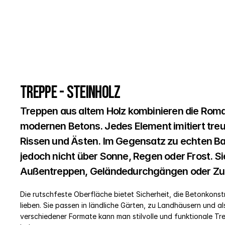
Treppe - Steinholz
Treppen aus altem Holz kombinieren die Romant
modernen Betons. Jedes Element imitiert treu 
Rissen und Ästen. Im Gegensatz zu echten Ba
jedoch nicht über Sonne, Regen oder Frost. Sie
Außentreppen, Geländedurchgängen oder Zug
Die rutschfeste Oberfläche bietet Sicherheit, die Betonkons
lieben. Sie passen in ländliche Gärten, zu Landhäusern und al
verschiedener Formate kann man stilvolle und funktionale Trep