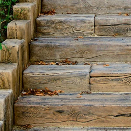
 správa účtu. Webové
Script.com k
y cookie
okie-Script.com
tifikaci instance
ci zařízení, která
používání a zlepšila
 se zabezpečením
by.