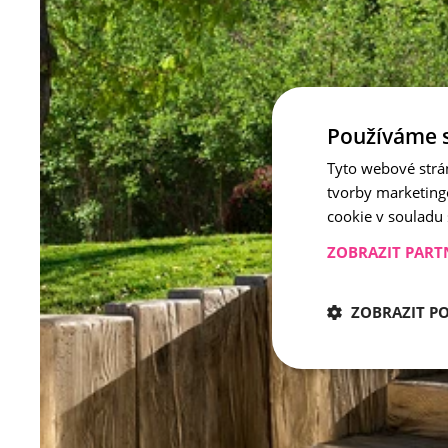
Používáme 
Tyto webové strá
tvorby marketing
cookie v souladu
ZOBRAZIT PART
ZOBRAZIT P
Nezbytně nu