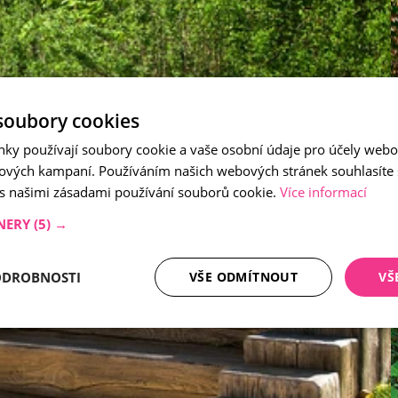
soubory cookies
nky používají soubory cookie a vaše osobní údaje pro účely webo
ových kampaní. Používáním našich webových stránek souhlasíte
 s našimi zásadami používání souborů cookie.
Více informací
NERY
(5) →
ODROBNOSTI
VŠE ODMÍTNOUT
VŠ
tné soubory
Analytika
Mar