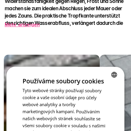
Widerstandsfähigkeit gegen Regen, Frost und Sonne 
machen sie zum idealen Abschluss jeder Mauer oder 
jedes Zauns. Die praktische Tropfkante unterstützt 
den richtigen Wasserabfluss, verlängert dadurch die 
Mehr anzeigen
Lebensdauer des Bauwerks und erhält sein sauberes 
Erscheinungsbild.
Zur Auswahl stehen mehrere Farbvarianten – Natur, Anthrazit, 
Braun, Rot, Karamell oder Creme – sodass Sie die Abdeckung 
leicht mit den umliegenden Elementen abstimmen können. Ob 
Sie ein modernes Gebäude oder ein Landhaus gestalten, die 
Abdeckung ist das Detail, das Ihrem Zaun auf einmal Charme 
Používáme soubory cookies
und Funktionalität verleiht.
Inspiration - Vordächer
Tyto webové stránky používají soubory
CZECH
cookie a vaše osobní údaje pro účely
ENGLISH
webové analytiky a tvorby
marketingových kampaní. Používáním
našich webových stránek souhlasíte se
všemi soubory cookie v souladu s našimi