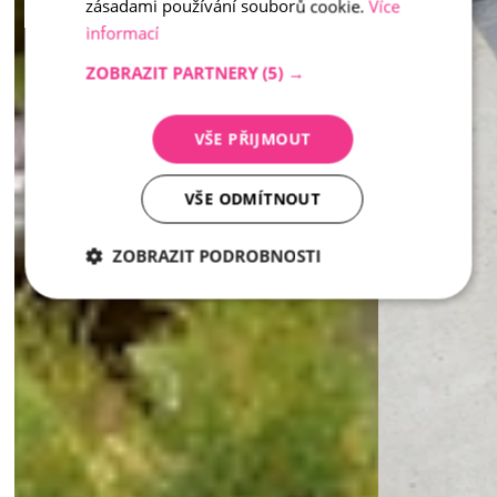
zásadami používání souborů cookie.
Více
informací
ZOBRAZIT PARTNERY
(5) →
VŠE PŘIJMOUT
VŠE ODMÍTNOUT
ZOBRAZIT PODROBNOSTI
Nezbytně
Analytika
Marketing
nutné
soubory
Nezbytně nutné soubory
Analytika