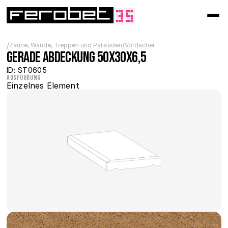
/
/
Zäune, Wände, Treppen und Palisaden
Vordächer
Gerade Abdeckung 50x30x6,5
ID: ST0605
Ausführung
Einzelnes Element