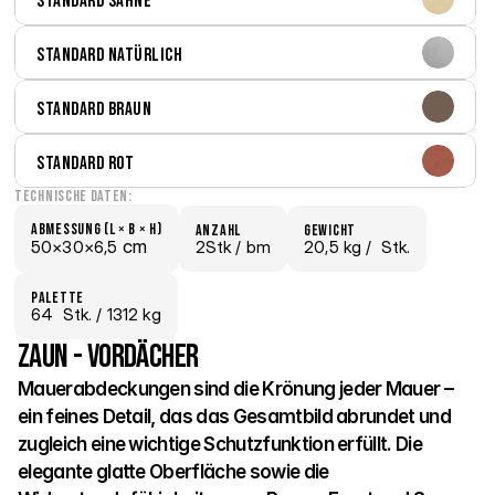
Standard Sahne
Standard Natürlich
Standard Braun
Standard Rot
Technische Daten:
Abmessung (L × B × H)
Anzahl
Gewicht
 cm
50×
30×
6,5
2Stk /
 bm
20,5 kg /
  Stk.
Palette
64
  Stk.
 / 1312 kg
Zaun - Vordächer
Mauerabdeckungen sind die Krönung jeder Mauer – 
ein feines Detail, das das Gesamtbild abrundet und 
zugleich eine wichtige Schutzfunktion erfüllt. Die 
elegante glatte Oberfläche sowie die 