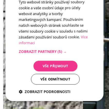
Tyto webové stránky používají soubory
CZECH
cookie a vaše osobní údaje pro účely
ENGLISH
webové analytiky a tvorby
marketingových kampaní. Používáním
našich webových stránek souhlasíte se
všemi soubory cookie v souladu s našimi
zásadami používání souborů cookie.
Více
informací
ZOBRAZIT PARTNERY
(5) →
VŠE PŘIJMOUT
VŠE ODMÍTNOUT
ZOBRAZIT PODROBNOSTI
Nezbytně
Analytika
Marketing
nutné