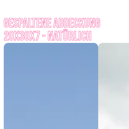
Sockelleisten und Lärmschutzwänden.
Mit minimalem Aufwand schaffen Sie eine robuste und 
Gespaltene Abdeckung 
optisch ansprechende Konstruktion, die sowohl moderne als 
auch traditionelle Architektur perfekt ergänzt. Zur Auswahl 
20x30x7 - Natürlich
stehen zeitlose Farbtöne wie Natur, Anthrazit, Karamell oder 
Creme.
Egal, ob Sie Privatsphäre suchen oder einfach den Raum um 
das Haus gestalten möchten – geschnittene Blöcke bieten 
Ihnen eine zuverlässige und schöne Lösung.