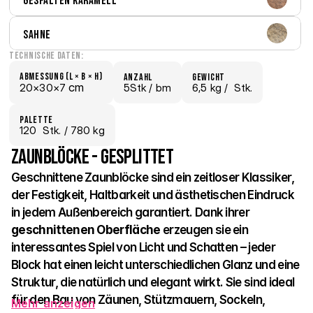
Gespalten Karamell
Sahne
Technische Daten:
Abmessung (L × B × H)
Anzahl
Gewicht
 cm
20×
30×
7
5Stk /
 bm
6,5 kg /
  Stk.
Palette
120
  Stk.
 / 780 kg
Zaunblöcke - Gesplittet
Geschnittene Zaunblöcke sind ein zeitloser Klassiker, 
der Festigkeit, Haltbarkeit und ästhetischen Eindruck 
in jedem Außenbereich garantiert. Dank ihrer 
geschnittenen Oberfläche
 erzeugen sie ein 
interessantes Spiel von Licht und Schatten – jeder 
Block hat einen leicht unterschiedlichen Glanz und eine 
Struktur, die natürlich und elegant wirkt. Sie sind ideal 
für den Bau von Zäunen, Stützmauern, Sockeln, 
Mehr anzeigen