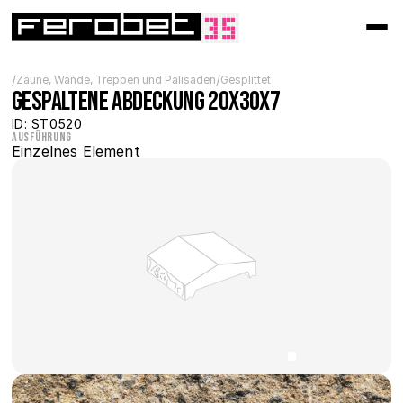
/
/
Zäune, Wände, Treppen und Palisaden
Gesplittet
Gespaltene Abdeckung 20x30x7
ID: ST0520
Ausführung
Einzelnes Element