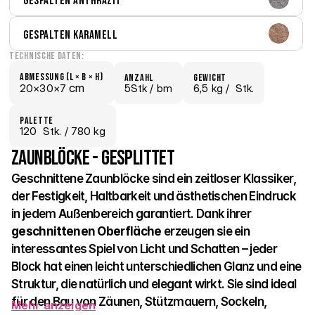
Gespalten Anthrazit
Gespalten Karamell
Technische Daten:
Abmessung (L × B × H)
Anzahl
Gewicht
 cm
20×
30×
7
5Stk /
 bm
6,5 kg /
  Stk.
Palette
120
  Stk.
 / 780 kg
Zaunblöcke - Gesplittet
Geschnittene Zaunblöcke sind ein zeitloser Klassiker, 
der Festigkeit, Haltbarkeit und ästhetischen Eindruck 
in jedem Außenbereich garantiert. Dank ihrer 
geschnittenen Oberfläche
 erzeugen sie ein 
interessantes Spiel von Licht und Schatten – jeder 
Block hat einen leicht unterschiedlichen Glanz und eine 
Struktur, die natürlich und elegant wirkt. Sie sind ideal 
für den Bau von Zäunen, Stützmauern, Sockeln, 
Mehr anzeigen