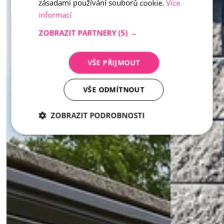
zásadami používání souborů cookie.
Více
informací
ZOBRAZIT PARTNERY
(5) →
VŠE PŘIJMOUT
VŠE ODMÍTNOUT
ZOBRAZIT PODROBNOSTI
Nezbytně
Analytika
Marketing
nutné
soubory
Nezbytně nutné soubory
Analytika