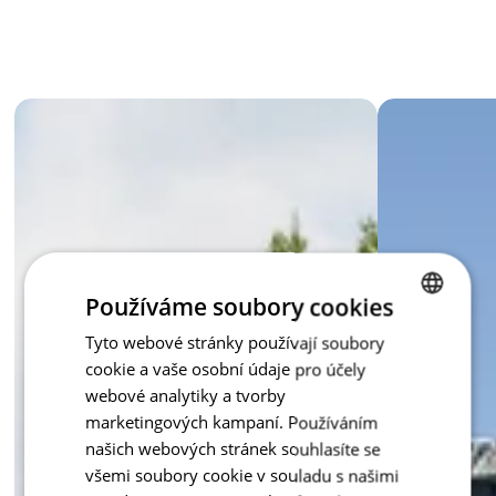
Sockelleisten und Lärmschutzwänden.
Mit minimalem Aufwand schaffen Sie eine robuste und 
optisch ansprechende Konstruktion, die sowohl moderne als 
auch traditionelle Architektur perfekt ergänzt. Zur Auswahl 
stehen zeitlose Farbtöne wie Natur, Anthrazit, Karamell oder 
Creme.
Egal, ob Sie Privatsphäre suchen oder einfach den Raum um 
Inspiration - Gesplittet
das Haus gestalten möchten – geschnittene Blöcke bieten 
Ihnen eine zuverlässige und schöne Lösung.
Používáme soubory cookies
Tyto webové stránky používají soubory
CZECH
cookie a vaše osobní údaje pro účely
ENGLISH
webové analytiky a tvorby
marketingových kampaní. Používáním
našich webových stránek souhlasíte se
všemi soubory cookie v souladu s našimi