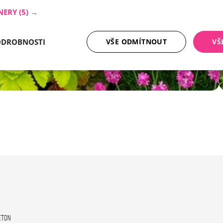
NERY
(5) →
ODROBNOSTI
VŠE ODMÍTNOUT
VŠ
tné soubory
Analytika
Mar
Nezbytně nutné soubory
Analytika
Marketing
ry cookie umožňují základní funkce webových stránek, jako je přihlášení uživatele a
zbytně nutných souborů cookie správně používat.
Poskytovatel /
Vyprší
Popis
Doména
nt
5 měsíců
Tento soubor cookie používá služba Cookie-
CookieScript
4 týdny
zapamatování předvoleb souhlasu se soubor
.ferobet.cz
eton
návštěvníků. Je nutné, aby banner cookie Co