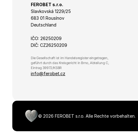
FEROBET s.r.o.
Slavkovská 1229/25 
laravel_session
683 01 Rousínov
Deutschland
udid
IČO: 26250209
Zásadách 
DIČ: CZ26250209
XSRF-TOKEN
Die Gesellschaft ist im Handelsregister eingetragen, 
geführt durch das Kreisgericht in Brno, Abteilung C, 
Eintrag 39972/KSBR
info@ferobet.cz
Název
Název
_ga_R98VL1VNQ0
_gat_gtag_UA_3938
_gid
sid
©
2026
FEROBET s.r.o.
Alle Rechte vorbehalten.
_ga_K4R0F19QP7
IDE