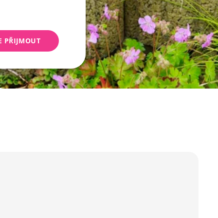
E PŘIJMOUT
keting
 správa účtu. Webové
Script.com k
y cookie
okie-Script.com