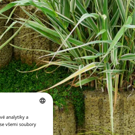
vé analytiky a
CZECH
 se všemi soubory
ENGLISH