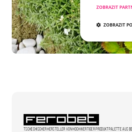
ZOBRAZIT PART
ZOBRAZIT P
Nezbytně nu
Nezbytně nutné soubo
stránky nelze bez ne
Název
CookieScriptConse
Tschechischer Hersteller von hochwertiger Produktpalette aus B