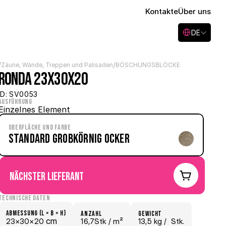
Kontakte
Über uns
Select Language
DE
/
/
Zäune, Wände, Treppen und Palisaden
BÖSCHUNGSBLÖCKE
Ronda 23x30x20
ID: SV0053
Ausführung
Einzelnes Element
Oberfläche und Farbe
Standard grobkörnig Ocker
nächster Lieferant
Technische Daten
Abmessung (L × B × H)
Anzahl
Gewicht
 cm
23×
30×
20
16,7Stk /
 m²
13,5 kg /
  Stk.