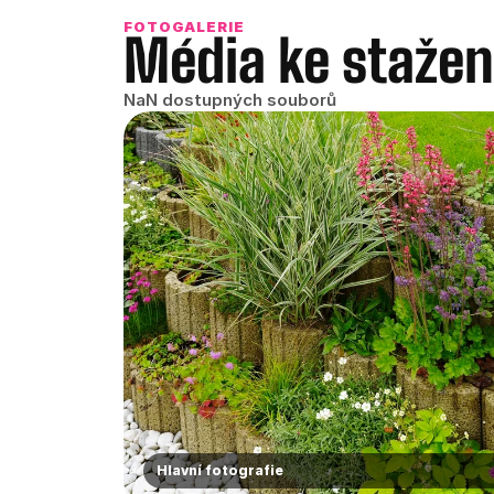
_ga
FOTOGALERIE
sid
Média ke stažen
_fbp
NaN dostupných souborů
_gcl_au
Hlavní fotografie