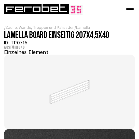
/
/
Zäune, Wände, Treppen und Palisaden
Lamella
Lamella Board einseitig 207x4,5x40
ID: TP0715
Ausführung
Einzelnes Element