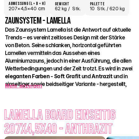
Abmessung (L × B × H)
Gewicht
Palette
 cm
207×
4,5×
40
62 kg /
  Stk.
10
  Stk.
 / 620 kg
Zaunsystem - Lamella
Das Zaunsystem Lamella ist die Antwort auf aktuelle 
Trends – es vereint zeitloses Design mit der Stärke 
von Beton. Seine schlanken, horizontal geführten 
Lamellen vermitteln das Aussehen eines 
Aluminiumzauns, jedoch in einer Ausführung, die allen 
Wetterbedingungen und der Zeit trotzt. Es wird in zwei 
eleganten Farben - Soft Grafit
 und
 Antrazit
 und in 
einseitiger sowie beidseitiger Variante - hergestellt, 
Mehr anzeigen
sodass es von jeder Seite gut aussieht. 
Lamella schafft eine optisch leichte, dennoch sehr robuste 
Lamella Board einseitig 
Barriere, die Ihre Privatsphäre schützt und gleichzeitig 
ästhetisch ausgewogen wirkt. Es ist sowohl für moderne 
207x4,5x40 - Anthrazit
Häuser als auch für Renovierungen geeignet, wo sich 
Funktionalität mit zeitlosem Aussehen verbindet. 