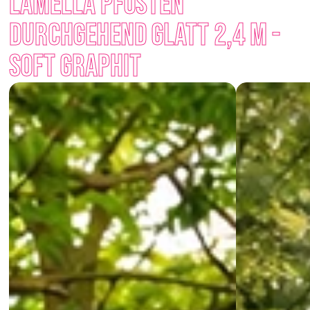
Lamella Pfosten 
ästhetisch ausgewogen wirkt. Es ist sowohl für moderne 
durchgehend glatt 2,4 m - 
Häuser als auch für Renovierungen geeignet, wo sich 
Funktionalität mit zeitlosem Aussehen verbindet. 
Soft Graphit
Wenn Sie nach einer eleganten Einzäunung suchen, die Sie 
nicht stört, aber schützt – Lamella ist genau das, was Sie 
suchen.