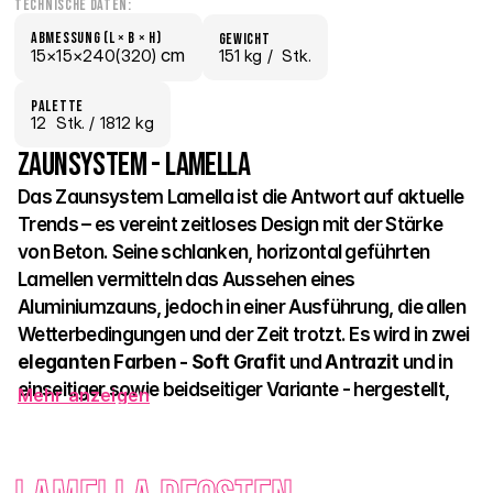
Technische Daten:
Abmessung (L × B × H)
Gewicht
 cm
15×
15×
240(320)
151 kg /
  Stk.
Palette
12
  Stk.
 / 1812 kg
Zaunsystem - Lamella
Das Zaunsystem Lamella ist die Antwort auf aktuelle 
Trends – es vereint zeitloses Design mit der Stärke 
von Beton. Seine schlanken, horizontal geführten 
Lamellen vermitteln das Aussehen eines 
Aluminiumzauns, jedoch in einer Ausführung, die allen 
Wetterbedingungen und der Zeit trotzt. Es wird in zwei 
eleganten Farben - Soft Grafit
 und
 Antrazit
 und in 
einseitiger sowie beidseitiger Variante - hergestellt, 
Mehr anzeigen
sodass es von jeder Seite gut aussieht. 
Lamella schafft eine optisch leichte, dennoch sehr robuste 
Barriere, die Ihre Privatsphäre schützt und gleichzeitig 