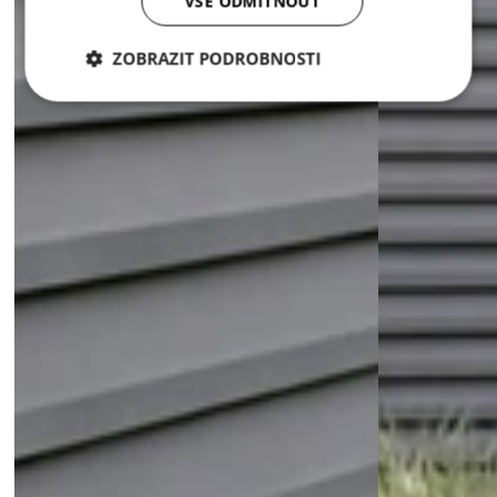
VŠE ODMÍTNOUT
ZOBRAZIT PODROBNOSTI
Nezbytně
Analytika
Marketing
nutné
soubory
Nezbytně nutné soubory
Analytika
Marketing
Nezbytně nutné soubory cookie umožňují základní
funkce webových stránek, jako je přihlášení
uživatele a správa účtu. Webové stránky nelze bez
nezbytně nutných souborů cookie správně používat.
Poskytovatel /
Název
Vyprší
Popis
Doména