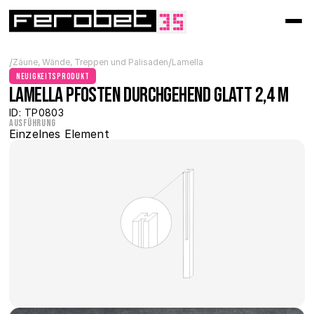
/
/
Zäune, Wände, Treppen und Palisaden
Lamella
Neuigkeitsprodukt
Lamella Pfosten durchgehend glatt 2,4 m
ID: TP0803
Ausführung
Einzelnes Element