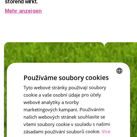
störend wirkt. 
Mehr anzeigen
Sie trägt zu einem sauberen und ästhetischen 
Erscheinungsbild des Gartens bei, erleichtert das Mähen und 
schützt die umliegenden Flächen vor der Ausbreitung des 
Rasens. Gleichzeitig verhindert sie das Vermischen von 
Materialien – Mulch, Erde, Kies – und sorgt dafür, dass jedes 
Element im Garten genau an seinem Platz bleibt. Die 
Begrenzung ist in fünf Farbtönen erhältlich: Natürlich, Sand, 
Rot, Braun und Anthrazit, sodass Sie auch die Farbgebung 
des Gesamten leicht abstimmen können. 
Inspiration - Rasenkanten
Používáme soubory cookies
Ein kleines Detail, das einen perfekten Eindruck schafft – die 
Tyto webové stránky používají soubory
CZECH
Rasenbegrenzung. Der Garten wird Sie dafür loben.
cookie a vaše osobní údaje pro účely
ENGLISH
webové analytiky a tvorby
marketingových kampaní. Používáním
našich webových stránek souhlasíte se
všemi soubory cookie v souladu s našimi
zásadami používání souborů cookie.
Více