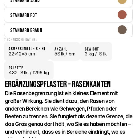
Standard Sand
Standard Rot
Standard Braun
Technische Daten:
Abmessung (L × B × H)
Anzahl
Gewicht
 cm
22×
12×
5
5Stk /
 bm
3 kg /
  Stk.
Palette
432
  Stk.
 / 1296 kg
Ergänzungspflaster - Rasenkanten
Die Rasenbegrenzung ist ein kleines Element mit 
großer Wirkung. Sie dient dazu, den Rasen von 
anderen Bereichen wie Gehwegen, Pfaden oder 
Beeten zu trennen. Sie fungiert als dezente Grenze, die 
das Gras genau dort hält, wo Sie es haben möchten – 
und verhindert, dass es in Bereiche eindringt, wo es 