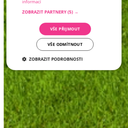
informací
ZOBRAZIT PARTNERY
(5) →
VŠE PŘIJMOUT
VŠE ODMÍTNOUT
ZOBRAZIT PODROBNOSTI
Nezbytně
Analytika
Marketing
nutné
soubory
Nezbytně nutné soubory
Analytika
Marketing