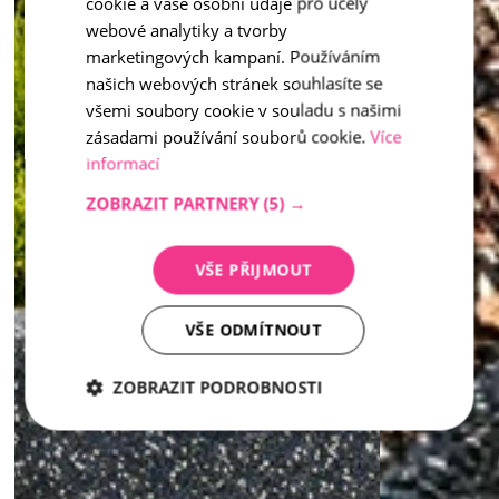
Inspiration - Waschbeton
cookie a vaše osobní údaje pro účely
ENGLISH
webové analytiky a tvorby
marketingových kampaní. Používáním
našich webových stránek souhlasíte se
všemi soubory cookie v souladu s našimi
zásadami používání souborů cookie.
Více
informací
ZOBRAZIT PARTNERY
(5) →
VŠE PŘIJMOUT
VŠE ODMÍTNOUT
ZOBRAZIT PODROBNOSTI
Nezbytně
Analytika
Marketing
nutné
soubory