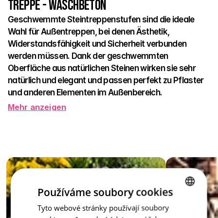
Treppe - Waschbeton
Geschwemmte Steintreppenstufen sind die ideale 
Wahl für Außentreppen, bei denen Ästhetik, 
Widerstandsfähigkeit und Sicherheit verbunden 
werden müssen. Dank der geschwemmten 
Oberfläche aus natürlichen Steinen wirken sie sehr 
natürlich und elegant und passen perfekt zu Pflaster 
und anderen Elementen im Außenbereich.
Mehr anzeigen
Die rutschfeste Struktur sorgt für sicheren Halt auch bei 
Regen oder Frost, was jedes Haushaltsmitglied – von Kindern 
bis Senioren – zu schätzen weiß. Die Stufen sind aus festem 
Beton gefertigt und widerstehen jeder Wetterveränderung. 
Sie eignen sich hervorragend für Eingänge, Terrassen, im 
Garten oder um Pools herum.
Die gewaschene Stufe ist nicht nur ein praktisches Element – 
Používáme soubory cookies
sie ist ein stilvolles Zubehör, das das Gesamtbild Ihres 
Tyto webové stránky používají soubory
CZECH
Außenbereichs ergänzt.