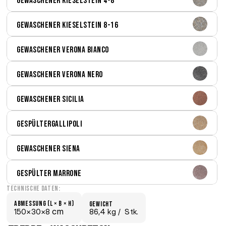
Gewaschener Kieselstein 4-8
Gewaschener Kieselstein 8-16
Gewaschener Verona bianco
Gewaschener Verona nero
Gewaschener Sicilia
GespülterGallipoli
Gewaschener Siena
Gespülter Marrone
Technische Daten:
Abmessung (L × B × H)
Gewicht
 cm
150×
30×
8
86,4 kg /
  Stk.