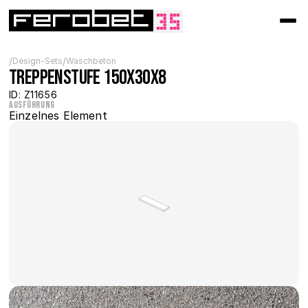
/
/
Design-Sets
Waschbeton
Treppenstufe 150x30x8
ID: Z11656
Ausführung
Einzelnes Element