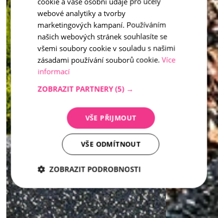
Inspiration - Waschbeton
cookie a vaše osobní údaje pro účely
ENGLISH
webové analytiky a tvorby
marketingových kampaní. Používáním
našich webových stránek souhlasíte se
všemi soubory cookie v souladu s našimi
zásadami používání souborů cookie.
Více
informací
ZOBRAZIT PARTNERY
(5) →
VŠE PŘIJMOUT
VŠE ODMÍTNOUT
ZOBRAZIT PODROBNOSTI
Nezbytně
Analytika
Marketing
nutné
soubory