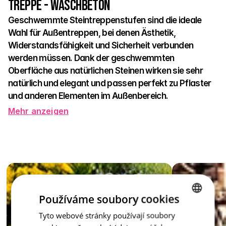
Treppe - Waschbeton
Geschwemmte Steintreppenstufen sind die ideale 
Wahl für Außentreppen, bei denen Ästhetik, 
Widerstandsfähigkeit und Sicherheit verbunden 
werden müssen. Dank der geschwemmten 
Oberfläche aus natürlichen Steinen wirken sie sehr 
natürlich und elegant und passen perfekt zu Pflaster 
und anderen Elementen im Außenbereich.
Mehr anzeigen
Die rutschfeste Struktur sorgt für sicheren Halt auch bei 
Regen oder Frost, was jedes Haushaltsmitglied – von Kindern 
bis Senioren – zu schätzen weiß. Die Stufen sind aus festem 
Beton gefertigt und widerstehen jeder Wetterveränderung. 
Sie eignen sich hervorragend für Eingänge, Terrassen, im 
Garten oder um Pools herum.
Die gewaschene Stufe ist nicht nur ein praktisches Element – 
Používáme soubory cookies
sie ist ein stilvolles Zubehör, das das Gesamtbild Ihres 
Tyto webové stránky používají soubory
CZECH
Außenbereichs ergänzt.