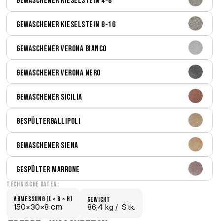
Gewaschener Kieselstein 4-8
Gewaschener Kieselstein 8-16
Gewaschener Verona bianco
Gewaschener Verona nero
Gewaschener Sicilia
GespülterGallipoli
Gewaschener Siena
Gespülter Marrone
Technische Daten:
Abmessung (L × B × H)
Gewicht
 cm
150×
30×
8
86,4 kg /
  Stk.