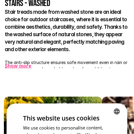
Stairs - Washed
Stair treads made from washed stone are an ideal 
choice for outdoor staircases, where it is essential to 
combine aesthetics, durability, and safety. Thanks to 
the washed surface of natural stones, they appear 
very natural and elegant, perfectly matching paving 
and other exterior elements. 
The anti-slip structure ensures safe movement even in rain or 
Show more
frost, which every household member, from children to 
seniors, will appreciate. The treads are made of strong 
concrete and withstand any weather fluctuations. They serve 
excellently at entrances, on terraces, in gardens, or around 
swimming pools. 
A washed stair tread is not just a practical element – it is a 
stylish accessory that enhances the overall character of your 
This website uses cookies
outdoor space.
We use cookies to personalise content,
CZECH