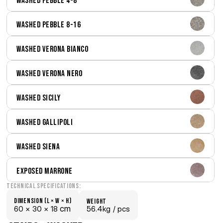
Washed Pebble 4-8
Washed Pebble 8-16
Washed Verona Bianco
Washed Verona Nero
Washed Sicily
Washed Gallipoli
Washed Siena
Exposed Marrone
Technical Specifications:
Dimension (L × W × H)
weight
 cm
60 × 
30 × 
18
56.4kg /
 pcs