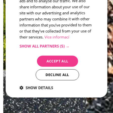
inspiration - Washed
ads and to analyse our traffic. We also
ENGLISH
share information about your use of our
site with our advertising and analytics
partners who may combine it with other
information that you’ve provided to them
or that they’ve collected from your use of
their services.
Více informací
SHOW ALL PARTNERS
(5) →
ACCEPT ALL
DECLINE ALL
SHOW DETAILS
Strictly
Performance
Targeting
necessary