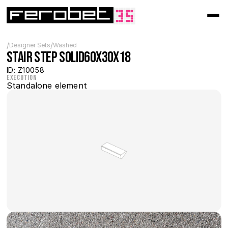
/
/
Designer Sets
Washed
Stair step solid60x30x18
ID: Z10058
Execution
Standalone element