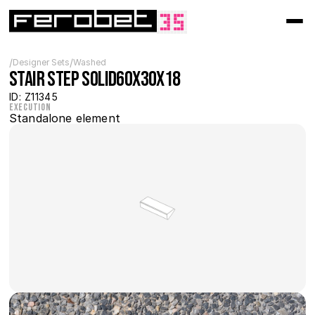
/
/
Designer Sets
Washed
Stair step solid60x30x18
ID: Z11345
Execution
Standalone element