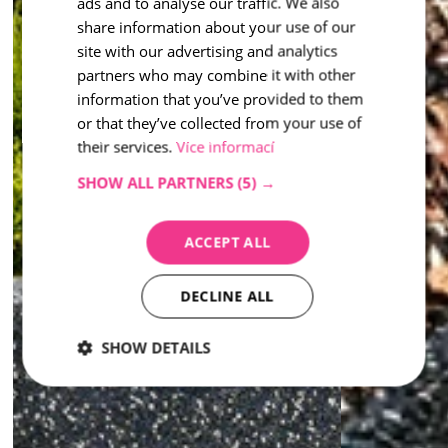
inspiration - Washed
ads and to analyse our traffic. We also
ENGLISH
share information about your use of our
site with our advertising and analytics
partners who may combine it with other
information that you’ve provided to them
or that they’ve collected from your use of
their services.
Více informací
SHOW ALL PARTNERS
(5) →
ACCEPT ALL
DECLINE ALL
SHOW DETAILS
Strictly
Performance
Targeting
necessary