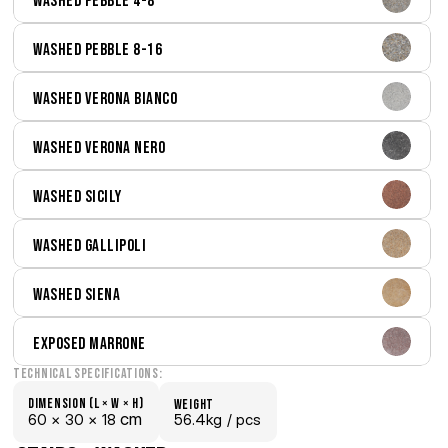
Washed Pebble 4-8
Washed Pebble 8-16
Washed Verona Bianco
Washed Verona Nero
Washed Sicily
Washed Gallipoli
Washed Siena
Exposed Marrone
Technical Specifications:
Dimension (L × W × H)
weight
 cm
60 × 
30 × 
18
56.4kg /
 pcs