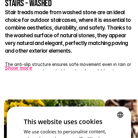
Stairs - Washed
Stair treads made from washed stone are an ideal 
choice for outdoor staircases, where it is essential to 
combine aesthetics, durability, and safety. Thanks to 
the washed surface of natural stones, they appear 
very natural and elegant, perfectly matching paving 
and other exterior elements. 
The anti-slip structure ensures safe movement even in rain or 
Show more
frost, which every household member, from children to 
seniors, will appreciate. The treads are made of strong 
concrete and withstand any weather fluctuations. They serve 
excellently at entrances, on terraces, in gardens, or around 
swimming pools. 
A washed stair tread is not just a practical element – it is a 
stylish accessory that enhances the overall character of your 
This website uses cookies
outdoor space.
We use cookies to personalise content,
CZECH