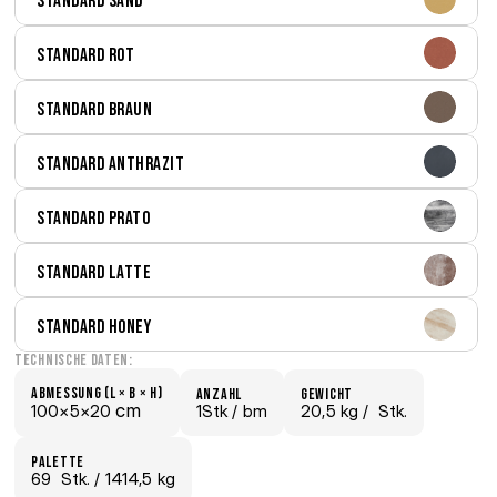
Standard Sand
Standard Rot
Standard Braun
Standard Anthrazit
Standard Prato
Standard Latte
Standard Honey
Technische Daten:
Abmessung (L × B × H)
Anzahl
Gewicht
 cm
100×
5×
20
1Stk /
 bm
20,5 kg /
  Stk.
Palette
69
  Stk.
 / 1414,5 kg