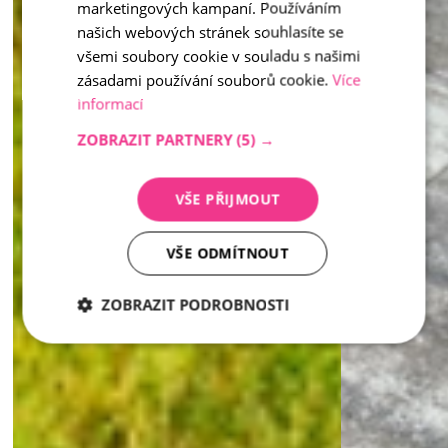
Inspiration - Beetränder
marketingových kampaní. Používáním
das Ordnung und Schönheit bringt.
našich webových stránek souhlasíte se
všemi soubory cookie v souladu s našimi
zásadami používání souborů cookie.
Více
informací
ZOBRAZIT PARTNERY
(5) →
VŠE PŘIJMOUT
VŠE ODMÍTNOUT
ZOBRAZIT PODROBNOSTI
Nezbytně
Analytika
Marketing
nutné
soubory