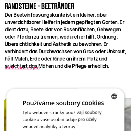
Randsteine - Beetränder
Der Beeteinfassungskante ist ein kleiner, aber 
unverzichtbarer Helfer in jedem gepflegten Garten. Er 
dient dazu, Beete klar von Rasenflächen, Gehwegen 
oder Pfaden zu trennen, wodurch er hilft, Ordnung, 
Übersichtlichkeit und Ästhetik zu bewahren. Er 
verhindert das Durchwachsen von Gras oder Unkraut, 
hält Mulch, Erde oder Rinde an ihrem Platz und 
erleichtert das Mähen und die Pflege erheblich.
Mehr anzeigen
In neun Farbtönen – natürlich, sand, rot, braun, anthrazit, 
prato, capua, latte und honey – passt er sich leicht jedem 
Gartenstil an. Die Beeteinfassung kann sanft mit der 
Umgebung verschmelzen oder das Beet als elegante Kante 
Používáme soubory cookies
hervorheben, die das gesamte Erscheinungsbild zur 
Perfektion bringt. Es ist eine dezente Mauer, die das Beet dort 
Tyto webové stránky používají soubory
CZECH
hält, wo es sein soll – mit Anmut und ohne unnötige Mühe.
cookie a vaše osobní údaje pro účely
ENGLISH
webové analytiky a tvorby
Der Beeteinfassungskante – das Juwel eines jeden Gartens, 