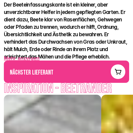
Der Beeteinfassungskante ist ein kleiner, aber 
unverzichtbarer Helfer in jedem gepflegten Garten. Er 
dient dazu, Beete klar von Rasenflächen, Gehwegen 
oder Pfaden zu trennen, wodurch er hilft, Ordnung, 
Übersichtlichkeit und Ästhetik zu bewahren. Er 
verhindert das Durchwachsen von Gras oder Unkraut, 
hält Mulch, Erde oder Rinde an ihrem Platz und 
erleichtert das Mähen und die Pflege erheblich.
Mehr anzeigen
In neun Farbtönen – natürlich, sand, rot, braun, anthrazit, 
nächster Lieferant
prato, capua, latte und honey – passt er sich leicht jedem 
Gartenstil an. Die Beeteinfassung kann sanft mit der 
Inspiration - Beetränder
Umgebung verschmelzen oder das Beet als elegante Kante 
hervorheben, die das gesamte Erscheinungsbild zur Perfektion 
bringt. Es ist eine dezente Mauer, die das Beet dort hält, wo es 
sein soll – mit Anmut und ohne unnötige Mühe.
Der Beeteinfassungskante – das Juwel eines jeden Gartens, 
das Ordnung und Schönheit bringt.