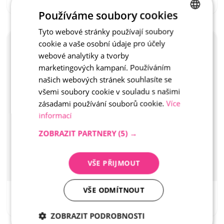
ID: OB0399
ID: OB0406
Používáme soubory cookies
Tyto webové stránky používají soubory
CZECH
Beetumrandung mit 
Gartenkante gerade 
cookie a vaše osobní údaje pro účely
ENGLISH
Schloss 50x5x20
mit Schloss 100x5x20
webové analytiky a tvorby
Einzelnes Element
Einzelnes Element
marketingových kampaní. Používáním
našich webových stránek souhlasíte se
všemi soubory cookie v souladu s našimi
zásadami používání souborů cookie.
Více
informací
ZOBRAZIT PARTNERY
(5) →
VŠE PŘIJMOUT
VŠE ODMÍTNOUT
Standard Rot
Standard Rot
ID: OB0326
ID: OB0392
ZOBRAZIT PODROBNOSTI