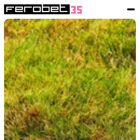
/
Randsteine
Randsteine
Beetränder
Neuigkeitsprodukt