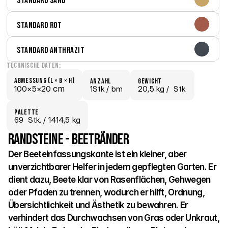
Standard Sand
Standard Rot
Standard Anthrazit
Technische Daten:
Abmessung (L × B × H)
Anzahl
Gewicht
 cm
100×
5×
20
1Stk /
 bm
20,5 kg /
  Stk.
Palette
69
  Stk.
 / 1414,5 kg
Randsteine - Beetränder
Der Beeteinfassungskante ist ein kleiner, aber 
unverzichtbarer Helfer in jedem gepflegten Garten. Er 
dient dazu, Beete klar von Rasenflächen, Gehwegen 
oder Pfaden zu trennen, wodurch er hilft, Ordnung, 
Übersichtlichkeit und Ästhetik zu bewahren. Er 
verhindert das Durchwachsen von Gras oder Unkraut, 