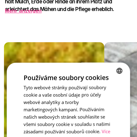
hält Mulch, Erde oder Rinde an ihrem Platz und 
erleichtert das Mähen und die Pflege erheblich.
Mehr anzeigen
In neun Farbtönen – natürlich, sand, rot, braun, anthrazit, 
prato, capua, latte und honey – passt er sich leicht jedem 
Gartenstil an. Die Beeteinfassung kann sanft mit der 
Umgebung verschmelzen oder das Beet als elegante Kante 
hervorheben, die das gesamte Erscheinungsbild zur 
Perfektion bringt. Es ist eine dezente Mauer, die das Beet dort 
hält, wo es sein soll – mit Anmut und ohne unnötige Mühe.
Inspiration - Beetränder
Der Beeteinfassungskante – das Juwel eines jeden Gartens, 
Používáme soubory cookies
das Ordnung und Schönheit bringt.
Tyto webové stránky používají soubory
CZECH
cookie a vaše osobní údaje pro účely
ENGLISH
webové analytiky a tvorby
marketingových kampaní. Používáním
našich webových stránek souhlasíte se
všemi soubory cookie v souladu s našimi
zásadami používání souborů cookie.
Více