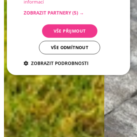
informací
ZOBRAZIT PARTNERY
(5) →
VŠE PŘIJMOUT
VŠE ODMÍTNOUT
ZOBRAZIT PODROBNOSTI
Nezbytně
Analytika
Marketing
nutné
soubory
Nezbytně nutné soubory
Analytika
Marketing