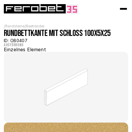
/
/
Randsteine
Beetränder
Rundbettkante mit Schloss 100x5x25
ID: OB0407
Ausführung
Einzelnes Element