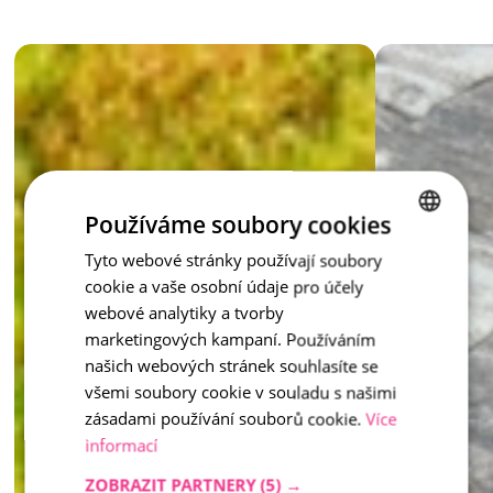
Gartenstil an. Die Beeteinfassung kann sanft mit der 
Umgebung verschmelzen oder das Beet als elegante Kante 
hervorheben, die das gesamte Erscheinungsbild zur 
Perfektion bringt. Es ist eine dezente Mauer, die das Beet dort 
hält, wo es sein soll – mit Anmut und ohne unnötige Mühe.
Inspiration - Beetränder
Der Beeteinfassungskante – das Juwel eines jeden Gartens, 
das Ordnung und Schönheit bringt.
Používáme soubory cookies
Tyto webové stránky používají soubory
CZECH
cookie a vaše osobní údaje pro účely
ENGLISH
webové analytiky a tvorby
marketingových kampaní. Používáním
našich webových stránek souhlasíte se
všemi soubory cookie v souladu s našimi
zásadami používání souborů cookie.
Více
informací
ZOBRAZIT PARTNERY
(5) →