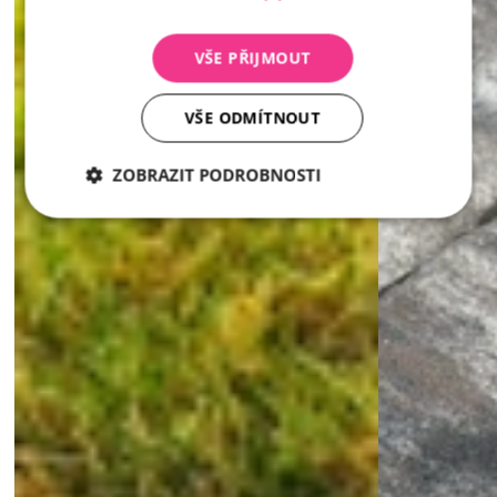
VŠE PŘIJMOUT
VŠE ODMÍTNOUT
ZOBRAZIT PODROBNOSTI
Nezbytně
Analytika
Marketing
nutné
soubory
Nezbytně nutné soubory
Analytika
Marketing
Nezbytně nutné soubory cookie umožňují základní