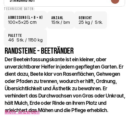
Standard Rot
Technische Daten:
Abmessung (L × B × H)
Anzahl
Gewicht
 cm
100×
5×
25
1Stk /
 bm
25 kg /
  Stk.
Palette
46
  Stk.
 / 1150 kg
Randsteine - Beetränder
Der Beeteinfassungskante ist ein kleiner, aber 
unverzichtbarer Helfer in jedem gepflegten Garten. Er 
dient dazu, Beete klar von Rasenflächen, Gehwegen 
oder Pfaden zu trennen, wodurch er hilft, Ordnung, 
Übersichtlichkeit und Ästhetik zu bewahren. Er 
verhindert das Durchwachsen von Gras oder Unkraut, 
hält Mulch, Erde oder Rinde an ihrem Platz und 
erleichtert das Mähen und die Pflege erheblich.
Mehr anzeigen
In neun Farbtönen – natürlich, sand, rot, braun, anthrazit, 
prato, capua, latte und honey – passt er sich leicht jedem 