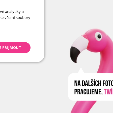
vé analytiky a
CZECH
 se všemi soubory
ENGLISH
E PŘIJMOUT
keting
 správa účtu. Webové