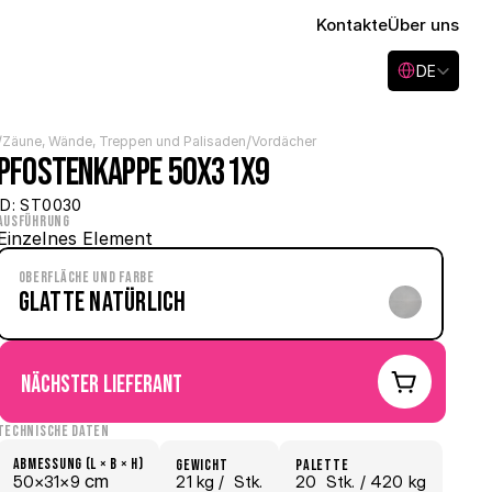
Kontakte
Über uns
Select Language
DE
/
/
Zäune, Wände, Treppen und Palisaden
Vordächer
Pfostenkappe 50x31x9
ID: ST0030
Ausführung
Einzelnes Element
Oberfläche und Farbe
Glatte Natürlich
nächster Lieferant
Technische Daten
Abmessung (L × B × H)
Gewicht
Palette
 cm
50×
31×
9
21 kg /
  Stk.
20
  Stk.
 / 420 kg