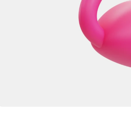
Script.com k
y cookie
okie-Script.com
tifikaci instance
ci zařízení, která
používání a zlepšila
 se zabezpečením
by.
tavu relace.
 a používá se k
lapky).
tualizuje