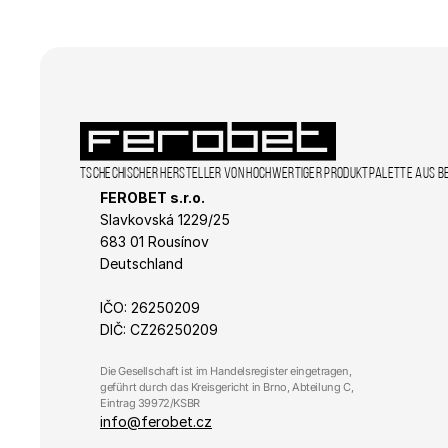
sid
_ga_K4R0F19QP7
IDE
_ga
sid
Tschechischer Hersteller von hochwertiger Produktpalette aus B
_fbp
FEROBET s.r.o.
Slavkovská 1229/25 
683 01 Rousínov
_gcl_au
Deutschland
IČO: 26250209
DIČ: CZ26250209
Die Gesellschaft ist im Handelsregister eingetragen, 
geführt durch das Kreisgericht in Brno, Abteilung C, 
Eintrag 39972/KSBR
info@ferobet.cz